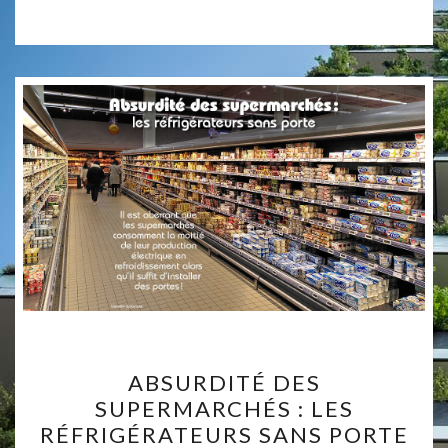
PAIN
ABSURDITÉ
ABSURDITÉ DES
DES
SUPERMARCHÉS : LES
SUPERMARCHÉS :
RÉFRIGÉRATEURS SANS PORTE
LES