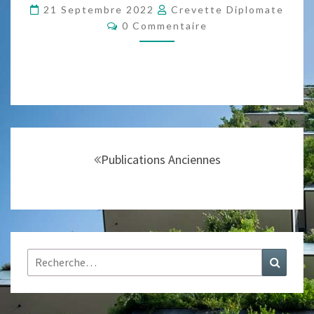
ZÉRO
21 Septembre 2022
Crevette Diplomate
Commentaires
DÉCHET
0 Commentaire
Navigation
au
Publications Anciennes
sein
des
articles
Rechercher :
Recher