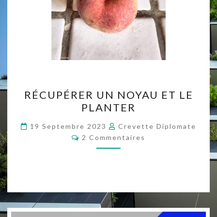
RÉCUPÉRER
RÉCUPÉRER UN NOYAU ET LE
UN
PLANTER
NOYAU
ET
19 Septembre 2023
Crevette Diplomate
Commentaires
LE
2 Commentaires
PLANTER