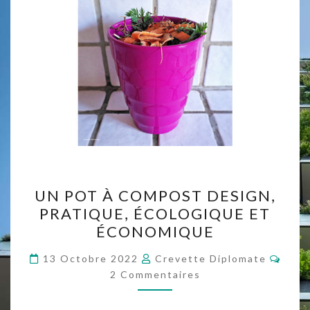
LA
SANTÉ
?
UN
UN POT À COMPOST DESIGN,
POT
PRATIQUE, ÉCOLOGIQUE ET
À
ÉCONOMIQUE
COMPOST
DESIGN,
Comm
13 Octobre 2022
Crevette Diplomate
PRATIQUE,
2 Commentaires
ÉCOLOGIQUE