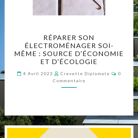
RÉPARER
RÉPARER SON
SON
ÉLECTROMÉNAGER SOI-
ÉLECTROMÉNAGER
MÊME : SOURCE D’ÉCONOMIE
SOI-
ET D’ÉCOLOGIE
MÊME :
Comment
SOURCE
4 Avril 2023
Crevette Diplomate
0
Commentaire
D’ÉCONOMIE
ET
D’ÉCOLOGIE