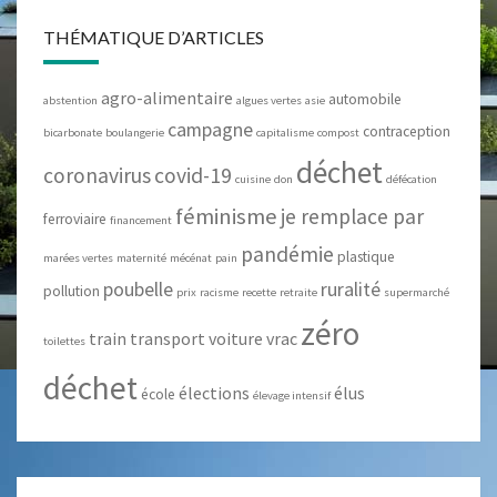
THÉMATIQUE D’ARTICLES
agro-alimentaire
automobile
abstention
algues vertes
asie
campagne
contraception
bicarbonate
boulangerie
capitalisme
compost
déchet
coronavirus
covid-19
cuisine
don
défécation
féminisme
je remplace par
ferroviaire
financement
pandémie
plastique
marées vertes
maternité
mécénat
pain
poubelle
ruralité
pollution
prix
racisme
recette
retraite
supermarché
zéro
train
transport
voiture
vrac
toilettes
déchet
élections
élus
école
élevage intensif