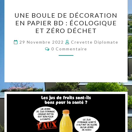
UNE
UNE BOULE DE DÉCORATION
BOULE
EN PAPIER BD : ÉCOLOGIQUE
DE
ET ZÉRO DÉCHET
DÉCORATION
EN
29 Novembre 2022
Crevette Diplomate
Commentaires
PAPIER
0 Commentaire
BD
:
ÉCOLOGIQUE
ET
ZÉRO
DÉCHET