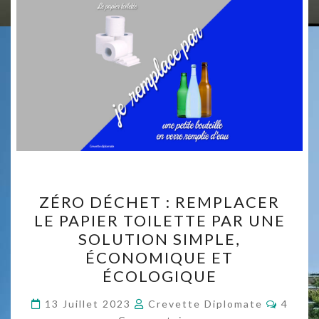
ZÉRO
ZÉRO DÉCHET : REMPLACER
DÉCHET :
LE PAPIER TOILETTE PAR UNE
REMPLACER
SOLUTION SIMPLE,
LE
ÉCONOMIQUE ET
PAPIER
ÉCOLOGIQUE
TOILETTE
Commen
PAR
13 Juillet 2023
Crevette Diplomate
4