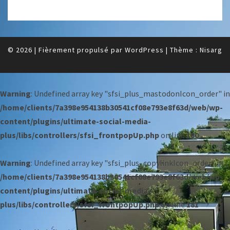
© 2026
|
Fièrement propulsé par
WordPress
|
Thème :
Nisarg
Warning
: Undefined array key "sfsi_plus_mastodonIcon_order" in
/home/clients/7a398e954138b30541cf08e793e8f63d/web/wp-
content/plugins/ultimate-social-media-
plus/libs/controllers/sfsi_frontpopUp.php
on line
180
Warning
: Undefined array key "sfsi_plus_copylinkIcon_order" in
/home/clients/7a398e954138b30541cf08e793e8f63d/web/wp-
content/plugins/ultimate-social-media-
plus/libs/controllers/sfsi_frontpopUp.php
on line
181