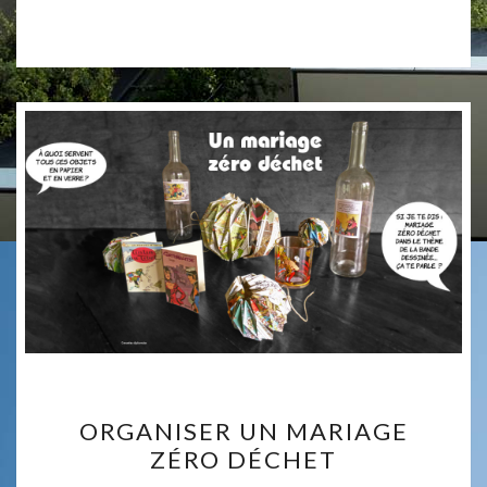
ET
ÉCONOMIQUE
ORGANISER
ORGANISER UN MARIAGE
UN
ZÉRO DÉCHET
MARIAGE