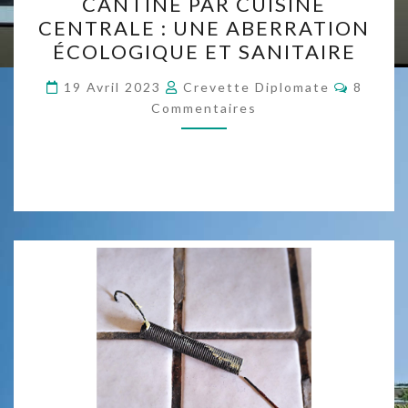
CANTINE PAR CUISINE
PAR
CENTRALE : UNE ABERRATION
CUISINE
ÉCOLOGIQUE ET SANITAIRE
CENTRALE :
UNE
Commen
19 Avril 2023
Crevette Diplomate
8
ABERRATION
Commentaires
ÉCOLOGIQUE
ET
SANITAIRE