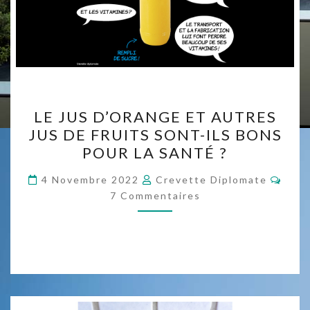
LE
LE JUS D’ORANGE ET AUTRES
JUS
JUS DE FRUITS SONT-ILS BONS
D’ORANGE
POUR LA SANTÉ ?
ET
AUTRES
Comm
4 Novembre 2022
Crevette Diplomate
JUS
7 Commentaires
DE
FRUITS
SONT-
ILS
BONS
POUR