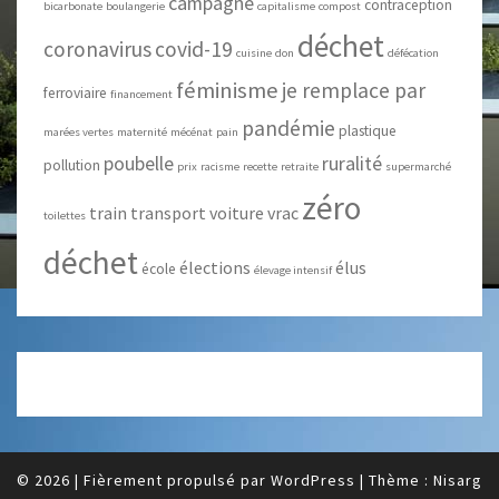
campagne
contraception
bicarbonate
boulangerie
capitalisme
compost
déchet
coronavirus
covid-19
cuisine
don
défécation
féminisme
je remplace par
ferroviaire
financement
pandémie
plastique
marées vertes
maternité
mécénat
pain
poubelle
ruralité
pollution
prix
racisme
recette
retraite
supermarché
zéro
train
transport
voiture
vrac
toilettes
déchet
élections
élus
école
élevage intensif
© 2026
|
Fièrement propulsé par
WordPress
|
Thème :
Nisarg