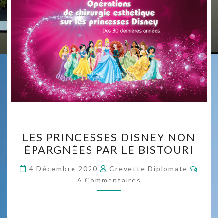
LES
LES PRINCESSES DISNEY NON
PRINCESSES
ÉPARGNÉES PAR LE BISTOURI
DISNEY
NON
Comm
4 Décembre 2020
Crevette Diplomate
ÉPARGNÉES
6 Commentaires
PAR
LE