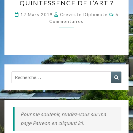
QUINTESSENCE DE L’ART ?
D’ENFANTS
:
Commen
12 Mars 2019
Crevette Diplomate
6
LA
Commentaires
QUINTESSENCE
DE
L’ART
?
Rechercher :
Recher
Pour me soutenir, rendez-vous sur ma
page Patreon en cliquant ici.