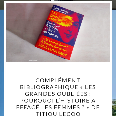
COMPLÉMENT
COMPLÉMENT
BIBLIOGRAPHIQUE
BIBLIOGRAPHIQUE « LES
«
GRANDES OUBLIÉES :
LES
POURQUOI L’HISTOIRE A
GRANDES
EFFACÉ LES FEMMES ? » DE
OUBLIÉES :
TITIOU LECOQ