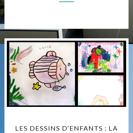
LA
HONTE
FRANÇAISE
LES
LES DESSINS D’ENFANTS : LA
DESSINS