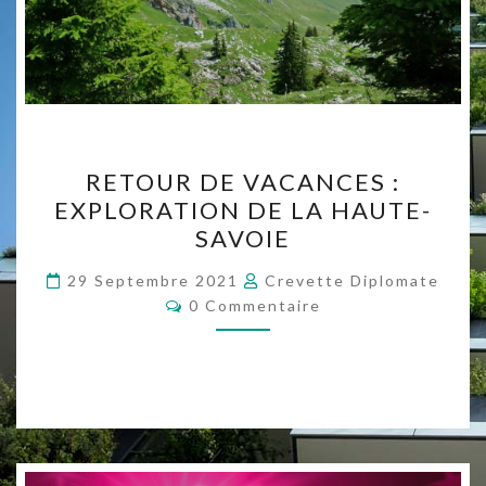
RETOUR
RETOUR DE VACANCES :
DE
EXPLORATION DE LA HAUTE-
VACANCES
SAVOIE
:
EXPLORATION
29 Septembre 2021
Crevette Diplomate
Commentaires
DE
0 Commentaire
LA
HAUTE-
SAVOIE