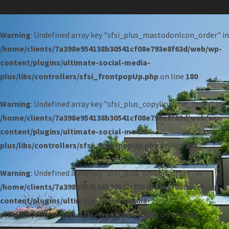
Warning
: Undefined array key "sfsi_plus_mastodonIcon_order" in
/home/clients/7a398e954138b30541cf08e793e8f63d/web/wp-
content/plugins/ultimate-social-media-
plus/libs/controllers/sfsi_frontpopUp.php
on line
180
Warning
: Undefined array key "sfsi_plus_copylinkIcon_order" in
/home/clients/7a398e954138b30541cf08e793e8f63d/web/wp-
content/plugins/ultimate-social-media-
plus/libs/controllers/sfsi_frontpopUp.php
on line
181
Warning
: Undefined array key "sfsi_plus_riaIcon_order" in
/home/clients/7a398e954138b30541cf08e793e8f63d/web/wp-
content/plugins/ultimate-social-media-
plus/libs/controllers/sfsi_frontpopUp.php
on line
182