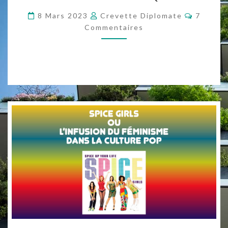
POURQUOI
Comment
L’HISTOIRE
8 Mars 2023
Crevette Diplomate
7
Commentaires
A
EFFACÉ
LES
FEMMES ?
»
DE
TITIOU
LECOQ