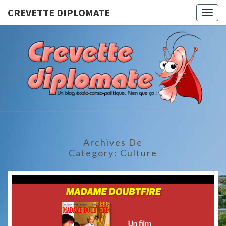
CREVETTE DIPLOMATE
Togg
navig
CREVET
Un Blog
Écolo-
Conso-
DIPLOMA
Politique.
Rien Que
Ça !
Archives De
Category:
Culture