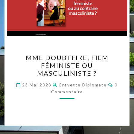
MME
MME DOUBTFIRE, FILM
DOUBTFIRE,
FÉMINISTE OU
FILM
MASCULINISTE ?
FÉMINISTE
OU
Comment
23 Mai 2023
Crevette Diplomate
0
MASCULINISTE ?
Commentaire