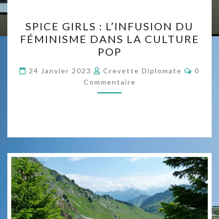
SPICE
SPICE GIRLS : L’INFUSION DU
GIRLS
FÉMINISME DANS LA CULTURE
:
POP
L’INFUSION
DU
Comme
24 Janvier 2023
Crevette Diplomate
0
FÉMINISME
Commentaire
DANS
LA
CULTURE
POP