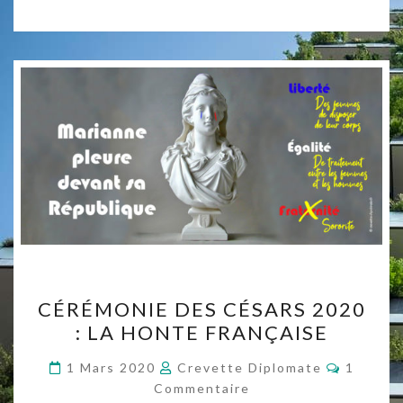
BISTOURI
CÉRÉMONIE
CÉRÉMONIE DES CÉSARS 2020
DES
: LA HONTE FRANÇAISE
CÉSARS
2020
Comment
1 Mars 2020
Crevette Diplomate
1
:
Commentaire