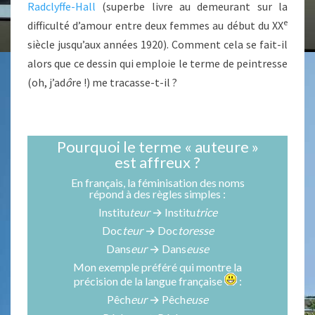
Radclyffe-Hall
(superbe livre au demeurant sur la
e
difficulté d’amour entre deux femmes au début du XX
siècle jusqu’aux années 1920). Comment cela se fait-il
alors que ce dessin qui emploie le terme de peintresse
(oh, j’ad
ô
re !) me tracasse-t-il ?
Pourquoi le terme « auteure »
est affreux ?
En français, la féminisation des noms
répond à des règles simples :
Institu
teur
→ Institu
trice
Doc
teur
→ Doc
toresse
Dans
eur
→ Dans
euse
Mon exemple préféré qui montre la
précision de la langue française
:
Pêch
eur
→ Pêch
euse