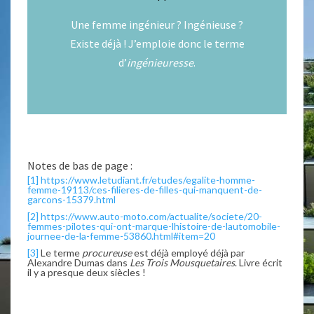
Une femme ingénieur ? Ingénieuse ?
Existe déjà ! J’emploie donc le terme
d’
ingénieuresse
.
Notes de bas de page :
[1]
https://www.letudiant.fr/etudes/egalite-homme-
femme-19113/ces-filieres-de-filles-qui-manquent-de-
garcons-15379.html
[2]
https://www.auto-moto.com/actualite/societe/20-
femmes-pilotes-qui-ont-marque-lhistoire-de-lautomobile-
journee-de-la-femme-53860.html#item=20
[3]
Le terme
procureuse
est déjà employé déjà par
Alexandre Dumas dans
Les Trois Mousquetaires
. Livre écrit
il y a presque deux siècles !