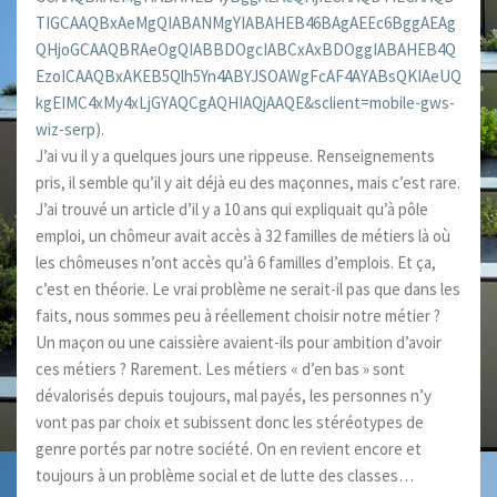
TIGCAAQBxAeMgQIABANMgYIABAHEB46BAgAEEc6BggAEAg
QHjoGCAAQBRAeOgQIABBDOgcIABCxAxBDOggIABAHEB4Q
EzoICAAQBxAKEB5Qlh5Yn4ABYJSOAWgFcAF4AYABsQKIAeUQ
kgEIMC4xMy4xLjGYAQCgAQHIAQjAAQE&sclient=mobile-gws-
wiz-serp
).
J’ai vu il y a quelques jours une rippeuse. Renseignements
pris, il semble qu’il y ait déjà eu des maçonnes, mais c’est rare.
J’ai trouvé un article d’il y a 10 ans qui expliquait qu’à pôle
emploi, un chômeur avait accès à 32 familles de métiers là où
les chômeuses n’ont accès qu’à 6 familles d’emplois. Et ça,
c’est en théorie. Le vrai problème ne serait-il pas que dans les
faits, nous sommes peu à réellement choisir notre métier ?
Un maçon ou une caissière avaient-ils pour ambition d’avoir
ces métiers ? Rarement. Les métiers « d’en bas » sont
dévalorisés depuis toujours, mal payés, les personnes n’y
vont pas par choix et subissent donc les stéréotypes de
genre portés par notre société. On en revient encore et
toujours à un problème social et de lutte des classes…