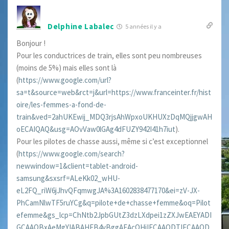
Delphine Labalec
5 années il y a
Bonjour !
Pour les conductrices de train, elles sont peu nombreuses
(moins de 5%) mais elles sont là
(
https://www.google.com/url?
sa=t&source=web&rct=j&url=https://www.franceinter.fr/hist
oire/les-femmes-a-fond-de-
train&ved=2ahUKEwij_MDQ3rjsAhWpxoUKHUXzDqMQjjgwAH
oECAIQAQ&usg=AOvVaw0lGAg4dFUZY942I41h7iut
).
Pour les pilotes de chasse aussi, même si c’est exceptionnel
(
https://www.google.com/search?
newwindow=1&client=tablet-android-
samsung&sxsrf=ALeKk02_wHU-
eL2FQ_riW6jJhvQFqmwgJA%3A1602838477170&ei=zV-JX-
PhCamNlwTF5ruYCg&q=pilote+de+chasse+femme&oq=Pilot
efemme&gs_lcp=ChNtb2JpbGUtZ3dzLXdpei1zZXJwEAEYADI
GCAAQBxAeMgYIABAHEB4yBggAEAcQHjIECAAQDTIECAAQD