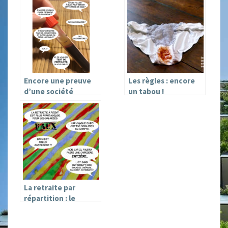
Encore une preuve
Les règles : encore
d’une société
un tabou !
machiste : le test de
fertilité féminine !
La retraite par
répartition : le
fleuron de la société
française mise en