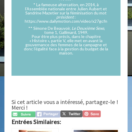
*
La fameuse altercation, en 2014, à
l’Assemblée nationale entre Julien Aubert et
Sandrine Mazetier sur la féminisation du mot
président
:
https://www.dailymotion.com/video/x27gcfn
**
Simone De Beauvoir,
Le Deuxième Sexe
,
tome 1, Gallimard, 1949.
Pour être plus précis, dans le chapitre
« Histoire », partie V, elle met en avant la
gouvernance des femmes de la campagne et
donc l’égalité face à la gestion du budget de la
maison.
Si cet article vous a intéressé, partagez-le !
Merci !
Entrées Similaires: