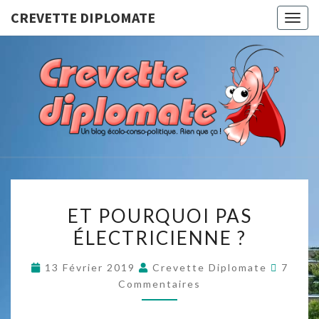
CREVETTE DIPLOMATE
Togg
navig
CREVET
Un Blog
Écolo-
Conso-
DIPLOMA
Politique.
Rien Que
Ça !
ET
ET POURQUOI PAS
POURQUOI
ÉLECTRICIENNE ?
PAS
ÉLECTRICIENNE
Commen
13 Février 2019
Crevette Diplomate
7
?
Commentaires