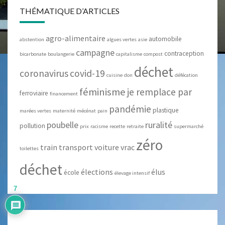
THÉMATIQUE D’ARTICLES
agro-alimentaire
automobile
abstention
algues vertes
asie
campagne
contraception
bicarbonate
boulangerie
capitalisme
compost
déchet
coronavirus
covid-19
cuisine
don
défécation
féminisme
je remplace par
ferroviaire
financement
pandémie
plastique
marées vertes
maternité
mécénat
pain
poubelle
ruralité
pollution
prix
racisme
recette
retraite
supermarché
zéro
train
transport
voiture
vrac
toilettes
déchet
élections
élus
école
élevage intensif
7