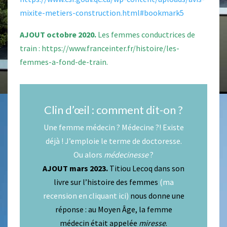
mixite-metiers-construction.html#bookmark5
AJOUT octobre 2020.
Les femmes conductrices de
train :
https://www.franceinter.fr/histoire/les-
femmes-a-fond-de-train
.
Clin d’œil : comment dit-on ?
Une femme médecin ? Médecine ?! Existe
déjà ! J’emploie le terme de doctoresse.
Ou alors
médecinesse
?
AJOUT mars 2023.
Titiou Lecoq dans son
livre sur l’histoire des femmes
(ma
recension en cliquant ici)
nous donne une
réponse : au Moyen Âge, la femme
médecin était appelée
miresse
.