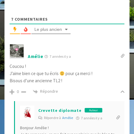
7
COMMENTAIRES
Le plus ancien
Amélie
7 années il y a
Coucou !
J’aime bien ce que tu écris
pour ça merci !
Bisous d’une ancienne TL2 !
Répondre
0
Crevette diplomate
Auteur
Répondre à
Amélie
7 années il y a
Bonjour Amélie !