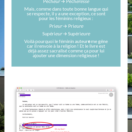
Péch
eur
→ Péch
eresse
Mais, comme dans toute bonne langue qui
se respecte, il y a une exception, ce sont
pour les féminins religieux :
Pri
eur
→ Pri
eure
Supéri
eur
→ Supéri
eure
Voilà pourquoi le féminin auteur
e
me gêne
car il renvoie à la religion ! Et le livre est
déjà assez sacralisé comme ça pour lui
ajouter une dimension religieuse !