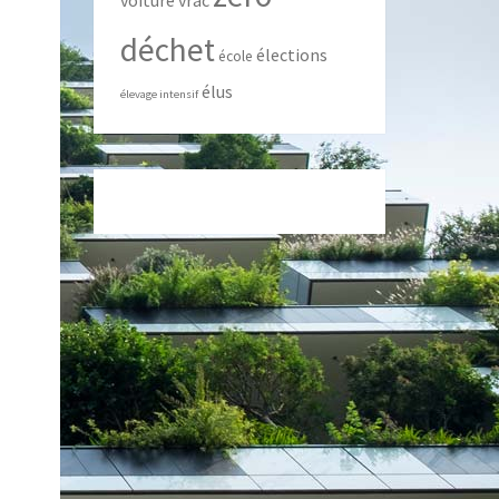
voiture
vrac
déchet
élections
école
élus
élevage intensif