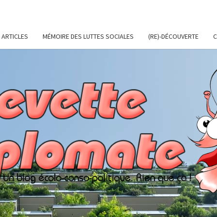
ARTICLES
MÉMOIRE DES LUTTES SOCIALES
(RE)-DÉCOUVERTE
C
CREV
Un Blog
Écolo-
Conso-
Politique.
DIPL
Rien Que
Ça !