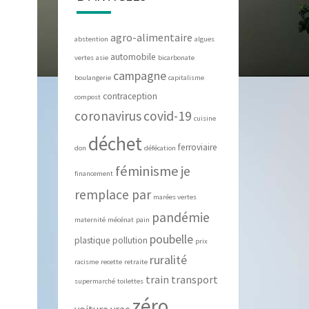
agro-alimentaire
abstention
algues
automobile
vertes
asie
bicarbonate
campagne
boulangerie
capitalisme
contraception
compost
coronavirus
covid-19
cuisine
déchet
ferroviaire
don
défécation
féminisme
je
financement
remplace par
marées vertes
pandémie
maternité
mécénat
pain
poubelle
plastique
pollution
prix
ruralité
racisme
recette
retraite
train
transport
supermarché
toilettes
zéro