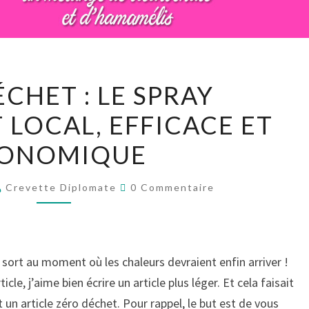
ZÉRO
CHET : LE SPRAY
DÉCHET :
LOCAL, EFFICACE ET
LE
SPRAY
ONOMIQUE
DÉODORANT
LOCAL,
Commentaires
Crevette Diplomate
0 Commentaire
EFFICACE
ET
ÉCONOMIQUE
i sort au moment où les chaleurs devraient enfin arriver !
e, j’aime bien écrire un article plus léger. Et cela faisait
 un article zéro déchet. Pour rappel, le but est de vous