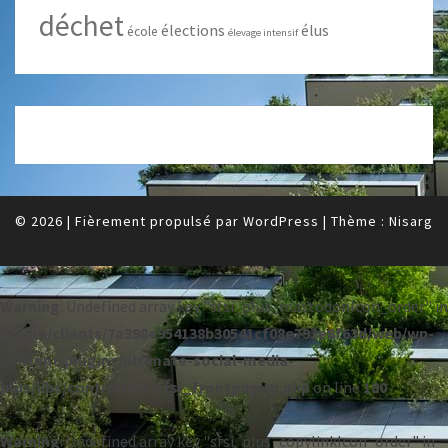
déchet
élections
élus
école
élevage intensif
© 2026
|
Fièrement propulsé par
WordPress
|
Thème :
Nisarg
Warning
: Undefined array key "sfsi_plus_mastodonIcon_order" in
/home/clients/7a398e954138b30541cf08e793e8f63d/web/wp-
content/plugins/ultimate-social-media-
plus/libs/controllers/sfsi_frontpopUp.php
on line
180
Warning
: Undefined array key "sfsi_plus_copylinkIcon_order" in