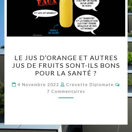
LE
LE JUS D’ORANGE ET AUTRES
JUS
JUS DE FRUITS SONT-ILS BONS
D’ORANGE
POUR LA SANTÉ ?
ET
AUTRES
Comm
4 Novembre 2022
Crevette Diplomate
JUS
7 Commentaires
DE
FRUITS
SONT-
ILS
BONS