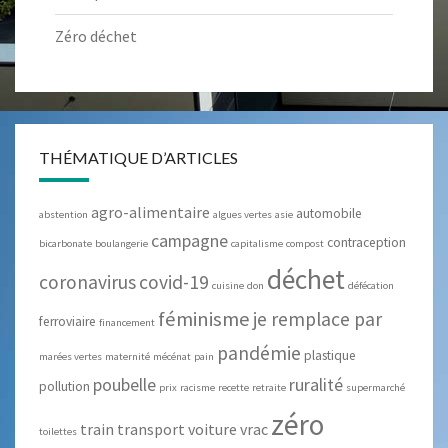
Zéro déchet
THÉMATIQUE D’ARTICLES
agro-alimentaire
automobile
abstention
algues vertes
asie
campagne
contraception
bicarbonate
boulangerie
capitalisme
compost
déchet
coronavirus
covid-19
cuisine
don
défécation
féminisme
je remplace par
ferroviaire
financement
pandémie
plastique
marées vertes
maternité
mécénat
pain
poubelle
ruralité
pollution
prix
racisme
recette
retraite
supermarché
zéro
train
transport
voiture
vrac
toilettes