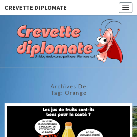
CREVETTE DIPLOMATE
Togg
navig
CREVET
Un Blog
Écolo-
Conso-
DIPLOMA
Politique.
Rien Que
Ça !
Archives De
Tag:
Orange