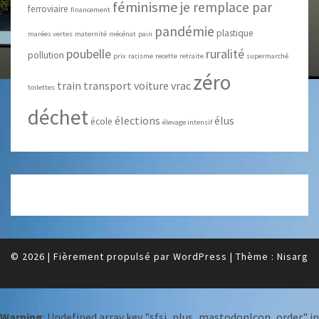
féminisme
je remplace par
ferroviaire
financement
pandémie
plastique
marées vertes
maternité
mécénat
pain
poubelle
ruralité
pollution
prix
racisme
recette
retraite
supermarché
zéro
train
transport
voiture
vrac
toilettes
déchet
élections
élus
école
élevage intensif
© 2026
|
Fièrement propulsé par
WordPress
|
Thème :
Nisarg
Warning
: Undefined array key "sfsi_plus_mastodonIcon_order" in