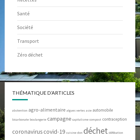
Santé
Société
Transport
Zéro déchet
THÉMATIQUE D’ARTICLES
agro-alimentaire
automobile
abstention
algues vertes
asie
campagne
contraception
bicarbonate
boulangerie
capitalisme
compost
déchet
coronavirus
covid-19
cuisine
don
défécation