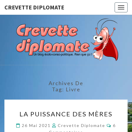
CREVETTE DIPLOMATE
Togg
navig
CREVET
Un Blog
Écolo-
Conso-
DIPLOMA
Politique.
Rien Que
Ça !
Archives De
Tag:
Livre
LA
LA PUISSANCE DES MÈRES
PUISSANCE
DES
Comment
26 Mai 2021
Crevette Diplomate
6
MÈRES