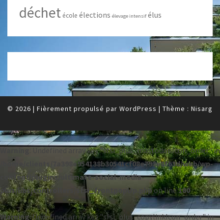
déchet
élections
élus
école
élevage intensif
© 2026
|
Fièrement propulsé par
WordPress
|
Thème :
Nisarg
Warning
: Undefined array key "sfsi_plus_mastodonIcon_order" in
/home/clients/7a398e954138b30541cf08e793e8f63d/web/wp-
content/plugins/ultimate-social-media-
plus/libs/controllers/sfsi_frontpopUp.php
on line
180
Warning
: Undefined array key "sfsi_plus_copylinkIcon_order" in