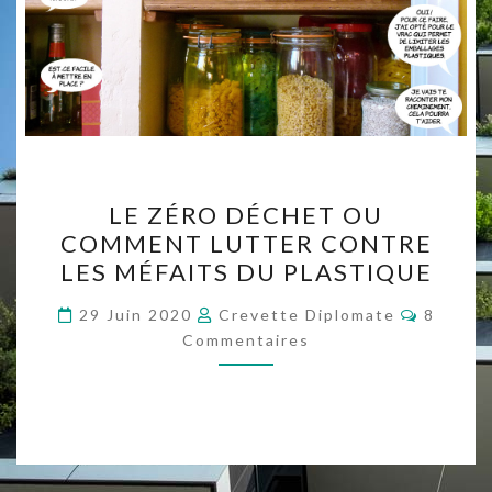
LE
LE ZÉRO DÉCHET OU
ZÉRO
COMMENT LUTTER CONTRE
DÉCHET
LES MÉFAITS DU PLASTIQUE
OU
COMMENT
Comment
29 Juin 2020
Crevette Diplomate
8
LUTTER
Commentaires
CONTRE
LES
MÉFAITS
DU
PLASTIQUE