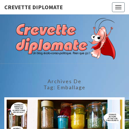
CREVETTE DIPLOMATE
Togg
navig
CREVET
Un Blog
Écolo-
Conso-
DIPLOMA
Politique.
Rien Que
Ça !
Archives De
Tag:
Emballage