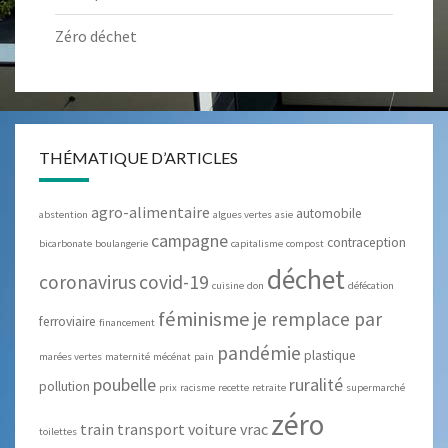
Zéro déchet
THÉMATIQUE D’ARTICLES
agro-alimentaire
automobile
abstention
algues vertes
asie
campagne
contraception
bicarbonate
boulangerie
capitalisme
compost
déchet
coronavirus
covid-19
cuisine
don
défécation
féminisme
je remplace par
ferroviaire
financement
pandémie
plastique
marées vertes
maternité
mécénat
pain
poubelle
ruralité
pollution
prix
racisme
recette
retraite
supermarché
zéro
train
transport
voiture
vrac
toilettes