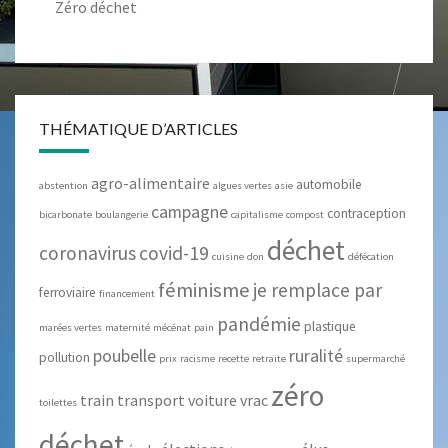
Zéro déchet
THÉMATIQUE D’ARTICLES
agro-alimentaire
automobile
abstention
algues vertes
asie
campagne
contraception
bicarbonate
boulangerie
capitalisme
compost
déchet
coronavirus
covid-19
cuisine
don
défécation
féminisme
je remplace par
ferroviaire
financement
pandémie
plastique
marées vertes
maternité
mécénat
pain
poubelle
ruralité
pollution
prix
racisme
recette
retraite
supermarché
zéro
train
transport
voiture
vrac
toilettes
déchet