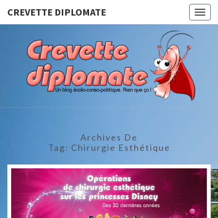
CREVETTE DIPLOMATE
Togg
navig
CREVET
Un Blog
Écolo-
Conso-
DIPLOMA
Politique.
Rien Que
Ça !
Archives De
Tag:
Chirurgie Esthétique