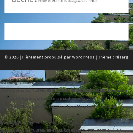
élections
élus
école
élevage intensif
© 2026
|
Fièrement propulsé par
WordPress
|
Thème :
Nisarg
Warning
: Undefined array key "sfsi_plus_mastodonIcon_order" in
/home/clients/7a398e954138b30541cf08e793e8f63d/web/wp-
content/plugins/ultimate-social-media-
plus/libs/controllers/sfsi_frontpopUp.php
on line
180
Warning
: Undefined array key "sfsi_plus_copylinkIcon_order" in
/home/clients/7a398e954138b30541cf08e793e8f63d/web/wp-