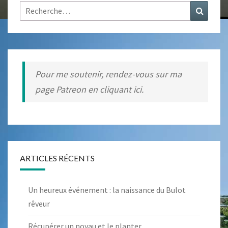
Rechercher :
Recher
Pour me soutenir, rendez-vous sur ma
page Patreon en cliquant ici.
ARTICLES RÉCENTS
Un heureux événement : la naissance du Bulot
rêveur
Récupérer un noyau et le planter