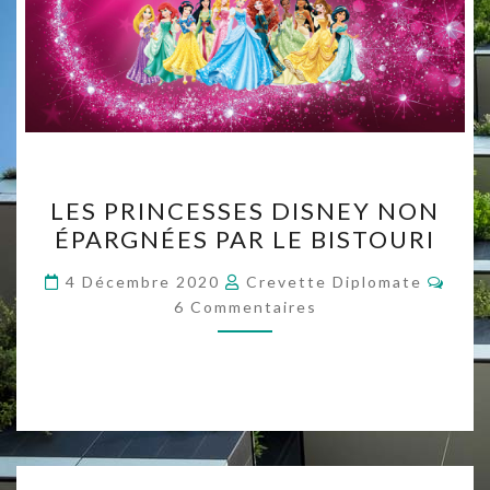
LES
LES PRINCESSES DISNEY NON
PRINCESSES
ÉPARGNÉES PAR LE BISTOURI
DISNEY
NON
Comm
4 Décembre 2020
Crevette Diplomate
ÉPARGNÉES
6 Commentaires
PAR
LE
BISTOURI