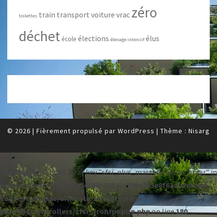
zéro
train
transport
voiture
vrac
toilettes
déchet
élections
élus
école
élevage intensif
© 2026
|
Fièrement propulsé par
WordPress
|
Thème :
Nisarg
Warning
: Undefined array key "sfsi_plus_mastodonIcon_order" in
/home/clients/7a398e954138b30541cf08e793e8f63d/web/wp-
content/plugins/ultimate-social-media-
plus/libs/controllers/sfsi_frontpopUp.php
on line
180