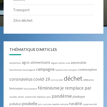
Transport
Zéro déchet
THÉMATIQUE D’ARTICLES
agro-alimentaire
automobile
abstention
algues vertes
asie
campagne
contraception
bicarbonate
boulangerie
capitalisme
compost
déchet
coronavirus
covid-19
cuisine
don
défécation
féminisme
je remplace par
ferroviaire
financement
pandémie
plastique
marées vertes
maternité
mécénat
pain
poubelle
ruralité
pollution
prix
racisme
recette
retraite
supermarché