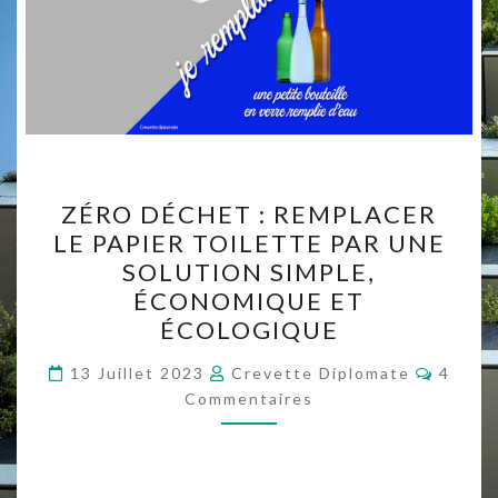
ZÉRO
ZÉRO DÉCHET : REMPLACER
DÉCHET :
LE PAPIER TOILETTE PAR UNE
REMPLACER
SOLUTION SIMPLE,
LE
ÉCONOMIQUE ET
PAPIER
ÉCOLOGIQUE
TOILETTE
Commen
PAR
13 Juillet 2023
Crevette Diplomate
4
Commentaires
UNE
SOLUTION
SIMPLE,
ÉCONOMIQUE