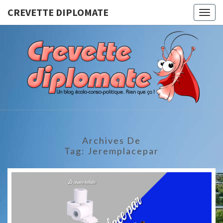
CREVETTE DIPLOMATE
Togg
navig
CREVET
Un Blog
Écolo-
Conso-
DIPLOMA
Politique.
Rien Que
Ça !
Archives De
Tag:
Jeremplacepar